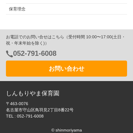
保育理念
ホーム
お電話でのお問い合せはこちら（受付時間 10:00〜17:00(土日・
祝・年末年始を除く)）
お知らせ
052-791-6008
施設概要
採用情報
お問い合わせ
検索
しんもりやま保育園
検索
〒463-0076
名古屋市守山区鳥羽見2丁目8番22号
リンク集
TEL :
052-791-6008
道徳保育園
© shinmoriyama